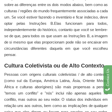
sobre as diferenças entre os dois modos abaixo, bem como as
culturas / regiões do mundo frequentemente associadas a cada
um. Se você estiver fazendo o inventário e ficar indeciso, deve
optar pelas Instruções B.Elas funcionam para todos,
independentemente do histórico, contanto que você se lembre-
se de que, para todos os que usam as Instruções B, a imagem
de si mesmo que elas proporcionam pode não se encaixar em
circunstâncias diferentes daquela em que você escolheu
pensar.
Cultura Coletivista ou de Alto Contexto
Contact Us
Pessoas com origens culturais coletivistas / de alto contexto
(como sul da Europa, América Latina, Ásia, Oriente Médio,
África e culturas aborígines) são mais propensas a pensar
"temos um conflito" e "nós" inclui não apenas aqueles no
conflito, mas outros ao seu redor. O status dos indivíduos em
relação uns aos outros, bem como as implicações de qualquer
coisa que eles digam ou façam para aqueles ao seu redor,