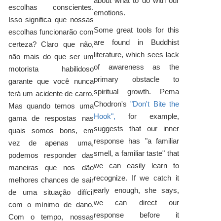
about what to do with our
escolhas conscientes.
emotions.
Isso significa que nossas
Some great tools for this
escolhas funcionarão com
are found in Buddhist
certeza? Claro que não,
literature, which sees lack
não mais do que ser um
of awareness as the
motorista habilidoso
primary obstacle to
garante que você nunca
spiritual growth. Pema
terá um acidente de carro.
Chodron's
"Don't Bite the
Mas quando temos uma
Hook",
for example,
gama de respostas nas
suggests that our inner
quais somos bons, em
response has "a familiar
vez de apenas uma,
smell, a familiar taste" that
podemos responder das
we can easily learn to
maneiras que nos dão
recognize. If we catch it
melhores chances de sair
early enough, she says,
de uma situação difícil
we can direct our
com o mínimo de dano.
response before it
Com o tempo, nossas