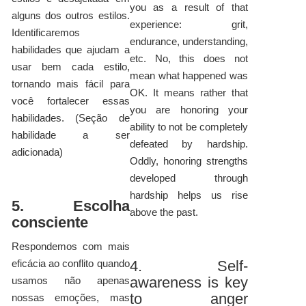
you as a result of that
alguns dos outros estilos.
experience: grit,
Identificaremos
endurance, understanding,
habilidades que ajudam a
etc. No, this does not
usar bem cada estilo,
mean what happened was
tornando mais fácil para
OK. It means rather that
você fortalecer essas
you are honoring your
habilidades. (Seção de
ability to not be completely
habilidade a ser
defeated by hardship.
adicionada)
Oddly, honoring strengths
developed through
hardship helps us rise
5. Escolha
above the past.
consciente
Respondemos com mais
eficácia ao conflito quando
4. Self-
awareness is key
usamos não apenas
to anger
nossas emoções, mas