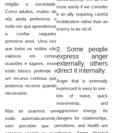
religião e sociedade.
more easily if we consider
Como adultos, muitos de
it an ally requiring careful
nós ainda preferimos o
mobilization rather than an
estilo em que aprendemos
enemy to be rid of.
a confiar naqueles
primeiros anos. Uma vez
2. Some people
que todos os estilos são
express anger
valiosos em certas
externally, others
ocasiões e lugares, esse
direct it internally.
estilo básico preferido é
um recurso contínuo que
Anger that is externally
podemos recorrer quando
expressed is easy to see -
necessário.
lots of noise, quick
movements, and
aggressive energy. Its
Mas se usarmos um
dangers for relationships,
estilo automaticamente,
emotions, and health are
sem perceber que o
obvious. Anger directed