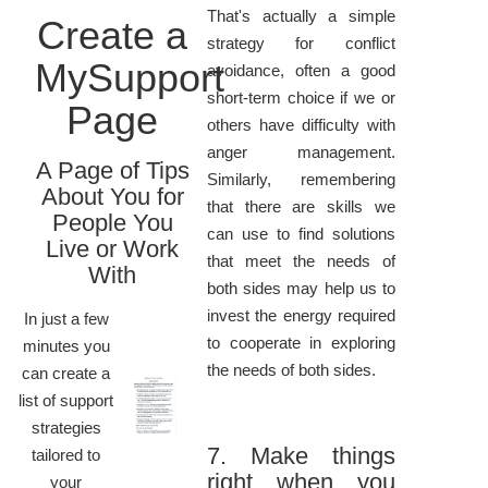
That's actually a simple
Create a
strategy for conflict
MySupport
avoidance, often a good
short-term choice if we or
Page
others have difficulty with
anger management.
A Page of Tips
Similarly, remembering
About You for
that there are skills we
People You
can use to find solutions
Live or Work
that meet the needs of
With
both sides may help us to
invest the energy required
In just a few
to cooperate in exploring
minutes you
the needs of both sides.
can create a
list of support
strategies
7. Make things
tailored to
right when you
your