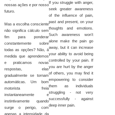
If you struggle with anger,
nossas ações e por nosso
seek greater awareness
futuro.
of the influence of pain,
past and present, on your
Mas a escolha consciente
thoughts and emotions.
não significa cálculo sem
Such awareness won't
fim para ponderar
alone make the pain go
constantemente sobre
away, but it can increase
todas as opções? Não, à
your ability to avoid being
medida que aprendemos
controlled by your pain. If
e praticamos novas
you are hurt by the anger
respostas, elas
of others, you may find it
gradualmente se tornam
empowering to consider
automáticas. Um bom
them as individuals
motorista freia
struggling - not very
instantaneamente e
successfully - against
instintivamente quando
deep inner pain.
surge o perigo, com
apenas a intensidade da