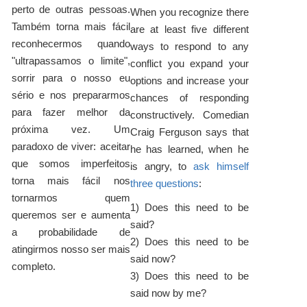
perto de outras pessoas.
When you recognize there
Também torna mais fácil
are at least five different
reconhecermos quando
ways to respond to any
"ultrapassamos o limite",
conflict you expand your
sorrir para o nosso eu
options and increase your
sério e nos prepararmos
chances of responding
para fazer melhor da
constructively. Comedian
próxima vez. Um
Craig Ferguson says that
paradoxo de viver: aceitar
he has learned, when he
que somos imperfeitos
is angry, to
ask himself
torna mais fácil nos
three questions
:
tornarmos quem
1) Does this need to be
queremos ser e aumenta
said?
a probabilidade de
2) Does this need to be
atingirmos nosso ser mais
said now?
completo.
3) Does this need to be
said now by me?