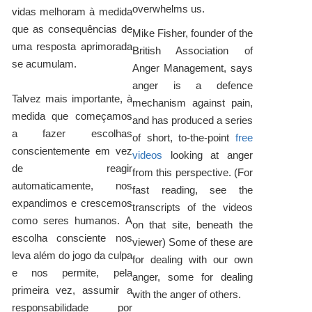
overwhelms us.
vidas melhoram à medida
que as consequências de
Mike Fisher, founder of the
uma resposta aprimorada
British Association of
se acumulam.
Anger Management, says
anger is a defence
Talvez mais importante, à
mechanism against pain,
medida que começamos
and has produced a series
a fazer escolhas
of short, to-the-point
free
conscientemente em vez
videos
looking at anger
de reagir
from this perspective. (For
automaticamente, nos
fast reading, see the
expandimos e crescemos
transcripts of the videos
como seres humanos. A
on that site, beneath the
escolha consciente nos
viewer) Some of these are
leva além do jogo da culpa
for dealing with our own
e nos permite, pela
anger, some for dealing
primeira vez, assumir a
with the anger of others.
responsabilidade por