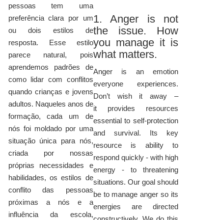
pessoas tem uma
1. Anger is not
preferência clara por um
the issue. How
ou dois estilos de
you manage it is
resposta. Esse estilo
what matters.
parece natural, pois
aprendemos padrões de
Anger is an emotion
como lidar com conflitos
everyone experiences.
quando crianças e jovens
Don’t wish it away –
adultos. Naqueles anos de
it provides resources
formação, cada um de
essential to self-protection
nós foi moldado por uma
and survival. Its key
situação única para nós,
resource is ability to
criada por nossas
respond quickly - with high
próprias necessidades e
energy - to threatening
habilidades, os estilos de
situations. Our goal should
conflito das pessoas
be to manage anger so its
próximas a nós e a
energies are directed
influência da escola,
constructively. We do this