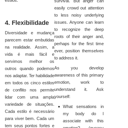
estilos.
survival. But anger can
easily crowd out attention
to less noisy underlying
4. Flexibilidade
issues. Anyone can learn
to recognize the deep
Diversidade e mudança
roots of their anger and,
parecem estar embutidas
perhaps for the first time
na realidade. Assim, a
ever, position themselves
vida é mais fácil e
to address it.
servimos melhor os
As you develop
outros quando podemos
awareness of this primary
nos adaptar. Ter habilidade
emotion, work to
em todos os cinco estilos
understand it. Ask
de conflito nos permite
yourself:
lidar com uma ampla
variedade de situações.
What sensations in
Cada estilo é necessário
my body do I
para viver bem. Cada um
associate with this
tem seus pontos fortes e
emotion? (queasy