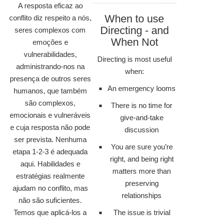
A resposta eficaz ao
When to use
conflito diz respeito a nós,
Directing - and
seres complexos com
When Not
emoções e
vulnerabilidades,
Directing is most useful
administrando-nos na
when:
presença de outros seres
An emergency looms
humanos, que também
são complexos,
There is no time for
emocionais e vulneráveis
give-and-take
e cuja resposta não pode
discussion
ser prevista. Nenhuma
You are sure you’re
etapa 1-2-3 é adequada
right, and being right
aqui. Habilidades e
matters more than
estratégias realmente
preserving
ajudam no conflito, mas
relationships
não são suficientes.
Temos que aplicá-los a
The issue is trivial