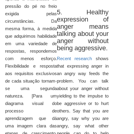
pressão do pé no freio
5. Healthy
exigida pelas
expression of
circunstâncias. Da
anger means
mesma forma, à medida
talking about your
que adquirimos habilidade
anger without
em uma variedade de
being aggressive.
respostas, respondemos
com menos esforço.
Recent research
shows
Flexibilidade e resposta
that expressing anger in
aos requisitos exclusivos
an angry way feeds the
de cada situação tornam-
problem. You can talk
se uma segunda
about your anger without
natureza. [Para um
yielding to the impulse to
diagrama visual do
be aggressive or to hurt
processo de
others. Say that you are
aprendizagem que dá
angry, say why you are
uma imagem clara das
angry, say what other
etapas de crescimento,
people can do to help