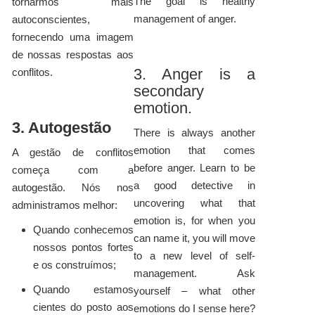
The goal is healthy
tornarmos mais
management of anger.
autoconscientes,
fornecendo uma imagem
de nossas respostas aos
3. Anger is a
conflitos.
secondary
emotion.
3. Autogestão
There is always another
emotion that comes
A gestão de conflitos
before anger. Learn to be
começa com a
a good detective in
autogestão. Nós nos
uncovering what that
administramos melhor:
emotion is, for when you
Quando conhecemos
can name it, you will move
nossos pontos fortes
to a new level of self-
e os construímos;
management. Ask
Quando estamos
yourself – what other
cientes do posto aos
emotions do I sense here?