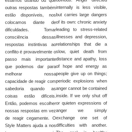
estamos usando ou que
internally is less visible,
outras respostas também
but carries large dangers
estão disponíveis, nos
of its own: chronic anxiety
colocamos diante de
leading to stress-related
dificuldades. Tomar
illnesses and depression,
consciência dessas
relationships that die a
respostas instintivas ao
slow, quiet death from
conflito é provavelmente o
distance and apathy, loss
passo mais importante
of hope and energy as
que podemos dar para
people give up on things;
melhorar nossa
periodic explosions when
capacidade de reagir com
anger cannot be contained
sabedoria quando as
inside. If we only shut off
coisas estão difíceis.
or quieten expressions of
Então, podemos escolher
anger we simply
nossas respostas em vez
exchange one set of
de reagir cegamente. O
difficulties with another.
Style Matters ajuda a nos