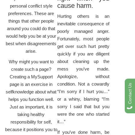
cause harm.
personal conflict style
preferences. These are
Hurting others is an
things that other people
inevitable consequence of
around you could do that
poorly managed anger.
would help you be at your
Fortunately, most people
best when disagreements
get over such hurt pretty
arise.
quickly if you are diligent
about cleaning up the
Why might you want to
mess you’ve made.
create such a page?
Apologize, without
Creating a MySupport
condition. Not a cowardly
page is an exercise in
Contact Us
“I’m sorry if I hurt you…”
selfknowledge about what
or a whiny, blaming “I’m
helps you function well.
sorry I said that but you
Just as important, it is
were the one who started
taking healthy
it…”
responsibility for self,
because it positions you to
If you’ve done harm, be