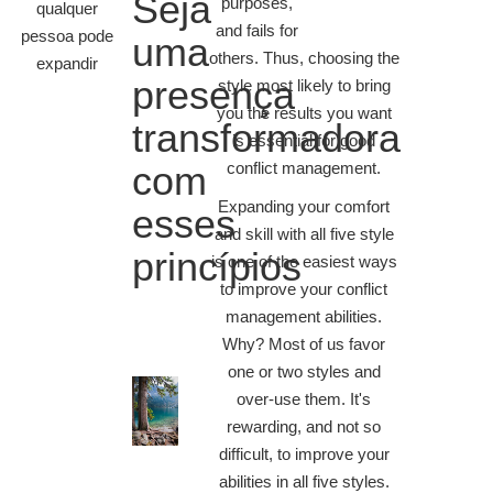
Seja
purposes,
qualquer
and fails for
pessoa pode
uma
others. Thus, choosing the
expandir
presença
style most likely to bring
you the results you want
transformadora
is essential for good
com
conflict management.
Expanding your comfort
esses
and skill with all five style
princípios
is one of the easiest ways
to improve your conflict
management abilities.
Why? Most of us favor
one or two styles and
over-use them. It's
rewarding, and not so
difficult, to improve your
abilities in all five styles.