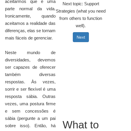
aceitarmos que é uma
Next topic: Support
parte normal da vida.
Strategies (what you need
Ironicamente, quando
from others to function
aceitamos a realidade das
well).
diferenças, elas se tornam
Next
mais fáceis de gerenciar.
Neste mundo de
diversidades, devemos
ser capazes de oferecer
também diversas
respostas. Às vezes,
sorrir e ser flexível é uma
resposta sábia. Outras
vezes, uma postura firme
e sem concessões é
sábia (pergunte a um pai
What to
sobre isso). Então, há