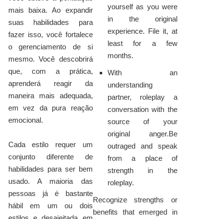
yourself as you were
mais baixa. Ao expandir
in the original
suas habilidades para
experience. File it, at
fazer isso, você fortalece
least for a few
o gerenciamento de si
months.
mesmo. Você descobrirá
que, com a prática,
With an
aprenderá reagir da
understanding
maneira mais adequada,
partner, roleplay a
em vez da pura reação
conversation with the
emocional.
source of your
original anger.Be
Cada estilo requer um
outraged and speak
conjunto diferente de
from a place of
habilidades para ser bem
strength in the
usado. A maioria das
roleplay.
pessoas já é bastante
Recognize strengths or
hábil em um ou dois
benefits that emerged in
estilos e desajeitada em