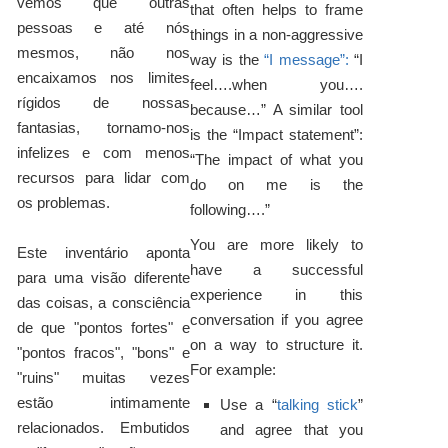
vemos que outras
that often helps to frame
pessoas e até nós
things in a non-aggressive
mesmos, não nos
way is the
“I message”:
“I
encaixamos nos limites
feel….when you….
rígidos de nossas
because…” A similar tool
fantasias, tornamo-nos
is the “Impact statement”:
infelizes e com menos
“The impact of what you
recursos para lidar com
do on me is the
os problemas.
following….”
You are more likely to
Este inventário aponta
have a successful
para uma visão diferente
experience in this
das coisas, a consciência
conversation if you agree
de que "pontos fortes" e
on a way to structure it.
"pontos fracos", "bons" e
For example:
"ruins" muitas vezes
estão intimamente
Use a “
talking stick
”
relacionados. Embutidos
and agree that you