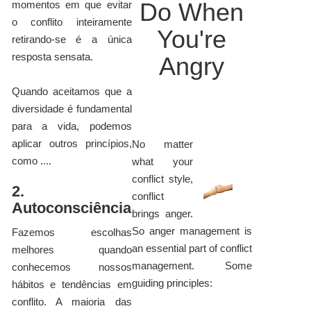
Do When
momentos em que evitar
o conflito inteiramente
You're
retirando-se é a única
resposta sensata.
Angry
Quando aceitamos que a
diversidade é fundamental
para a vida, podemos
aplicar outros princípios,
No matter
como ....
what your
conflict style,
2.
conflict
Autoconsciência
brings anger.
So anger management is
Fazemos escolhas
an essential part of conflict
melhores quando
management. Some
conhecemos nossos
guiding principles:
hábitos e tendências em
conflito. A maioria das