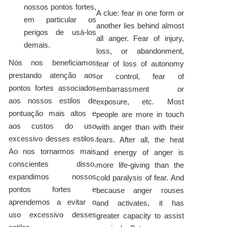
nossos pontos fortes,
A clue: fear in one form or
em particular os
another lies behind almost
perigos de usá-los
all anger. Fear of injury,
demais.
loss, or abandonment,
Nós nos beneficiamos
fear of loss of autonomy
prestando atenção aos
or control, fear of
pontos fortes associados
embarrassment or
aos nossos estilos de
exposure, etc. Most
pontuação mais altos e
people are more in touch
aos custos do uso
with anger than with their
excessivo desses estilos.
fears. After all, the heat
Ao nos tornarmos mais
and energy of anger is
conscientes disso,
more life-giving than the
expandimos nossos
cold paralysis of fear. And
pontos fortes e
because anger rouses
aprendemos a evitar o
and activates, it has
uso excessivo desses
greater capacity to assist