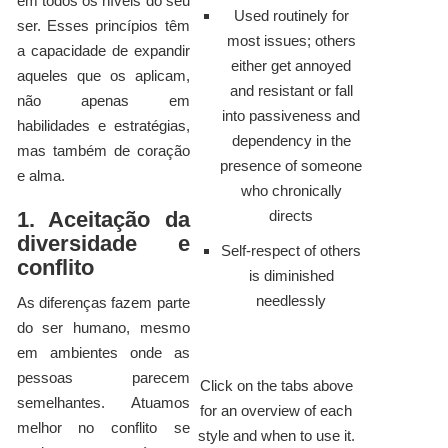
em todos os níveis do seu
Used routinely for
ser. Esses princípios têm
most issues; others
a capacidade de expandir
either get annoyed
aqueles que os aplicam,
and resistant or fall
não apenas em
into passiveness and
habilidades e estratégias,
dependency in the
mas também de coração
presence of someone
e alma.
who chronically
1. Aceitação da
directs
diversidade e
Self-respect of others
conflito
is diminished
needlessly
As diferenças fazem parte
do ser humano, mesmo
em ambientes onde as
pessoas parecem
Click on the tabs above
semelhantes. Atuamos
for an overview of each
melhor no conflito se
style and when to use it.