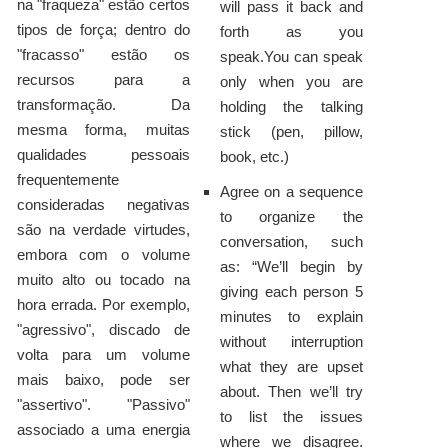
na "fraqueza" estão certos
will pass it back and
tipos de força; dentro do
forth as you
"fracasso" estão os
speak.You can speak
recursos para a
only when you are
transformação. Da
holding the talking
mesma forma, muitas
stick (pen, pillow,
qualidades pessoais
book, etc.)
frequentemente
Agree on a sequence
consideradas negativas
to organize the
são na verdade virtudes,
conversation, such
embora com o volume
as: “We’ll begin by
muito alto ou tocado na
giving each person 5
hora errada. Por exemplo,
minutes to explain
"agressivo", discado de
without interruption
volta para um volume
what they are upset
mais baixo, pode ser
about. Then we’ll try
"assertivo". "Passivo"
to list the issues
associado a uma energia
where we disagree.