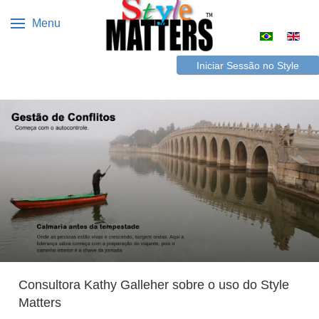
Menu
Escolha o s
Iniciar Sessão no Style
Matters
Consultora Kathy Galleher sobre o uso do Style
Matters